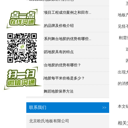
五、
舞台地胶项目工程成功案例之和田市...
地板
舞蹈地板的品牌及价格介绍
见怪
刚需
欧氏舞者系列舞台地胶的优势有哪些...
近几
舞者牌舞蹈地胶具有的特点
因今
舞者牌舞台地胶的优势有哪些？
出现
舞者舞蹈地胶每平米价格是多少？
的消
舞者PVC舞蹈地胶保养方法
本文
联系我们
>>
北京欧氏地板有限公司
相关