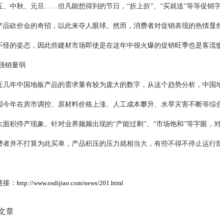
中秋、元旦……但凡能想得到的节日，“折上折”、“买就送”等等促销
产品砍价会的奇招，以此来夺人眼球。然而，消费者对促销表现的热情显
不怪的姿态，因此些建材市场即使是在这年中很火爆的促销旺季也是客流
强销量弱
年中国地板产品的需求量有较为庞大的数字，从这个趋势分析，中国地
年在房市调控、原材料价格上涨、人工成本攀升、水旱灾害不断等综合
大面积停产现象。针对业界频频出现的“产能过剩”、“市场饱和”等字眼
费者并不打算为此买单，产品积压的压力就相当大，有些不得不停止运行
链接：
http://www.osdijiao.com/news/201.html
文章