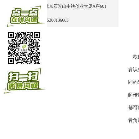
地址：北京石景山中铁创业大厦A座601
手机：15300136663
欧
者认
同的
起传
都可
者角