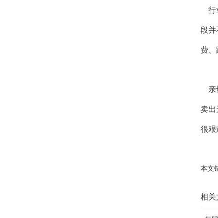
行业
段并
费、
亲切
卖出
很艰
本文
相关