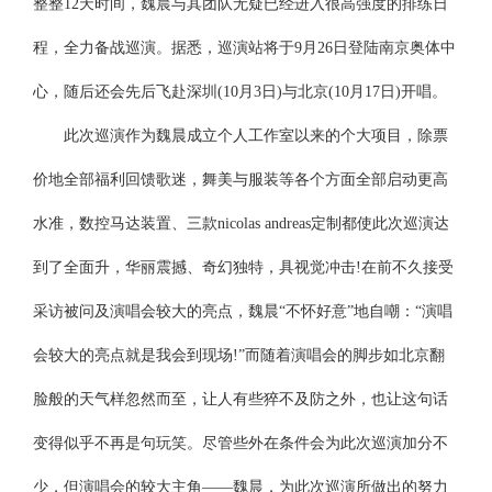
整整12天时间，魏晨与其团队无疑已经进入很高强度的排练日
程，全力备战巡演。据悉，巡演站将于9月26日登陆南京奥体中
心，随后还会先后飞赴深圳(10月3日)与北京(10月17日)开唱。
此次巡演作为魏晨成立个人工作室以来的个大项目，除票
价地全部福利回馈歌迷，舞美与服装等各个方面全部启动更高
水准，数控马达装置、三款nicolas andreas定制都使此次巡演达
到了全面升，华丽震撼、奇幻独特，具视觉冲击!在前不久接受
采访被问及演唱会较大的亮点，魏晨“不怀好意”地自嘲：“演唱
会较大的亮点就是我会到现场!”而随着演唱会的脚步如北京翻
脸般的天气样忽然而至，让人有些猝不及防之外，也让这句话
变得似乎不再是句玩笑。尽管些外在条件会为此次巡演加分不
少，但演唱会的较大主角——魏晨，为此次巡演所做出的努力