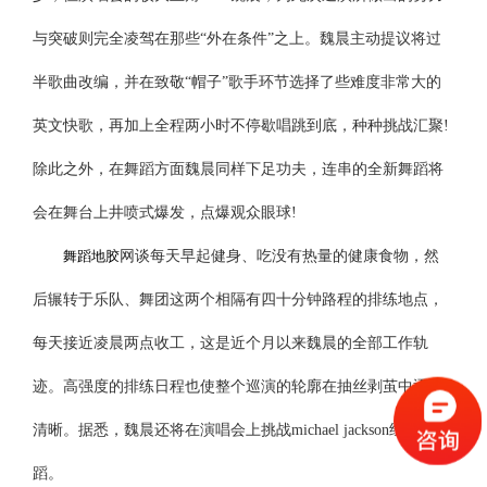
与突破则完全凌驾在那些“外在条件”之上。魏晨主动提议将过
半歌曲改编，并在致敬“帽子”歌手环节选择了些难度非常大的
英文快歌，再加上全程两小时不停歇唱跳到底，种种挑战汇聚!
除此之外，在舞蹈方面魏晨同样下足功夫，连串的全新舞蹈将
会在舞台上井喷式爆发，点爆观众眼球!
舞蹈地胶
网谈每天早起健身、吃没有热量的健康食物，然
后辗转于乐队、舞团这两个相隔有四十分钟路程的排练地点，
每天接近凌晨两点收工，这是近个月以来魏晨的全部工作轨
迹。高强度的排练日程也使整个巡演的轮廓在抽丝剥茧中逐渐
清晰。据悉，魏晨还将在演唱会上挑战michael jackson经典舞
蹈。