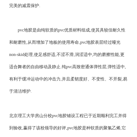
完美的减震保护.
pvc地胶是由纯软质的pvc优质材料组成,使其具较佳耐久性
和耐磨性,从而增加了地板的使用寿命,pvc地胶表层经过哑光
non-skid处理,使足感舒适,不涩不滑,润涩适中,均的磨擦性能,更
适合舞者的自由移动及静止.纯pvc高致密通体弹性层,弹性适中,
有利于缓冲运动中的冲击力,并且柔韧度好、不变性、不开裂,易
于清洁维护.
北京理工大学房山分校pvc地胶铺设工程已于近期顺利完工并得
到验收,赢得了该校领导的好评,pvc地胶是种软质的聚氯乙烯,它