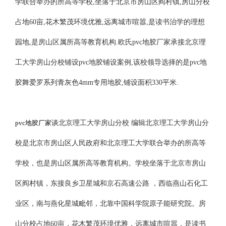
学联合举办的所高等学校,坐落于北京市房山区阎村镇,房山分校
占地60亩,花木繁茂环境优雅,远离城市喧嚣,是读书治学的理想
园地,是房山区属所高等教育机构.欧氏pvc地胶厂家承接北京理
工大学房山分校铺设pvc地胶铺设案例,该校领导选择的是pvc地
胶舞爱罗系列青灰色4mm专用地胶,铺设面积330平米.
pvc地胶厂家
谈北京理工大学房山分校 编辑北京理工大学房山分
校是北京市房山区人民政府和北京理工大学联合举办的所高等
学校，也是房山区属所高等教育机构。学校坐落于北京市房山
区阎村镇，东接良乡卫星城和京石高速公路 ，西临燕山石化工
业区，南与燕化星城毗邻，北靠中国科学院原子能研究院。房
山分校占地60亩，花木繁茂环境优雅，远离城市喧嚣，是读书